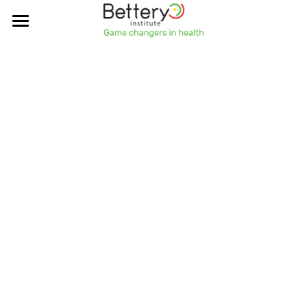
×
STORE CATEGORIEËN
HOME
AANBOD
ERVARINGEN
TEAM
ACADEMY
BESTEL BOEK