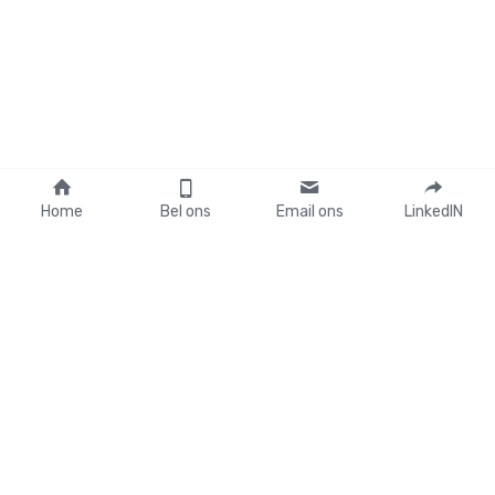
Home
Bel ons
Email ons
LinkedIN
Contact:
06-16416487
info@bettery.nl
Subscribe to Our Newsletter